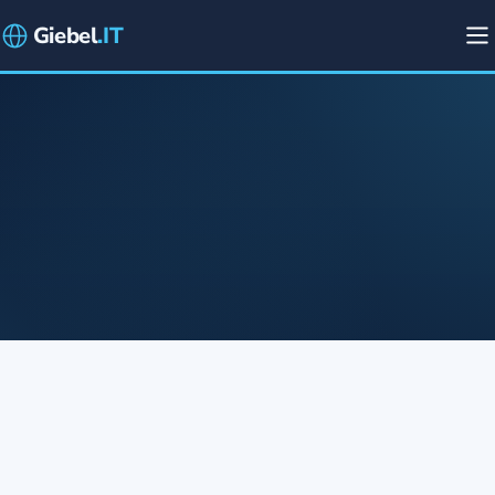
Giebel
.IT
NAME *